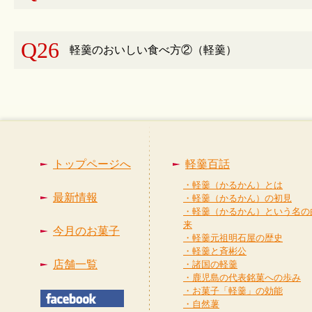
Q26
軽羹のおいしい食べ方②（軽羹）
トップページへ
軽羹百話
・軽羹（かるかん）とは
最新情報
・軽羹（かるかん）の初見
・軽羹（かるかん）という名の
来
今月のお菓子
・軽羹元祖明石屋の歴史
・軽羹と斉彬公
店舗一覧
・諸国の軽羹
・鹿児島の代表銘菓への歩み
・お菓子「軽羹」の効能
・自然薯