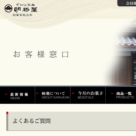
かるかんの明石
軽羹百話
今月の菓子
かるかんやか
屋 最新情報
ん饅頭などの
一覧