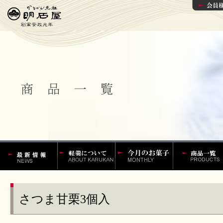
かるかんの明石
軽羹百話
今月の菓子
かるかんやか
屋 最新情報
ん饅頭などの
一覧
さつま甘栗3個入