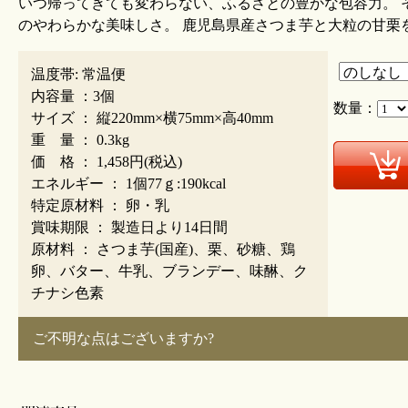
いつ帰ってきても変わらない、ふるさとの豊かな包容力。 
のやわらかな美味しさ。 鹿児島県産さつま芋と大粒の甘栗
温度帯: 常温便
内容量 ：3個
数量：
サイズ ： 縦220mm×横75mm×高40mm
重 量 ： 0.3kg
価 格 ：
1,458円
(税込)
エネルギー ： 1個77ｇ:190kcal
特定原材料 ： 卵・乳
賞味期限 ： 製造日より14日間
原材料 ： さつま芋(国産)、栗、砂糖、鶏
卵、バター、牛乳、ブランデー、味醂、ク
チナシ色素
ご不明な点はございますか?