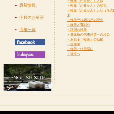
・軽羹（かるかん）とは
最新情報
・軽羹（かるかん）の初見
・軽羹（かるかん）という名の
来
今月のお菓子
・軽羹元祖明石屋の歴史
・軽羹と斉彬公
店舗一覧
・諸国の軽羹
・鹿児島の代表銘菓への歩み
・お菓子「軽羹」の効能
・自然薯
・軽羹と軽羹饅頭
・皆様へ